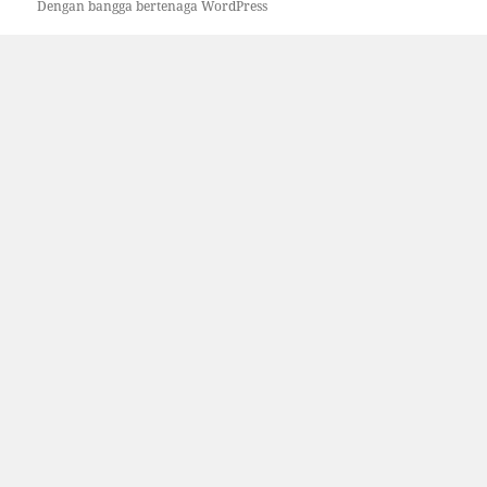
Dengan bangga bertenaga WordPress