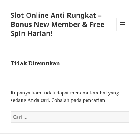
Slot Online Anti Rungkat –
Bonus New Member & Free
Spin Harian!
MENU
DAN
WIDGET
Tidak Ditemukan
Rupanya kami tidak dapat menemukan hal yang
sedang Anda cari. Cobalah pada pencarian.
Cari
untuk: