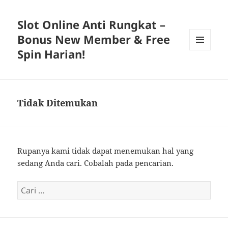
Slot Online Anti Rungkat –
Bonus New Member & Free
Spin Harian!
MENU
DAN
WIDGET
Tidak Ditemukan
Rupanya kami tidak dapat menemukan hal yang
sedang Anda cari. Cobalah pada pencarian.
Cari
untuk: