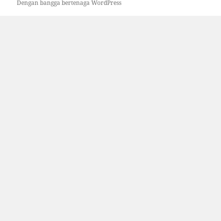
Dengan bangga bertenaga WordPress