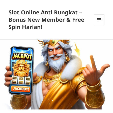
Slot Online Anti Rungkat –
Bonus New Member & Free
Spin Harian!
MENU
DAN
WIDGET