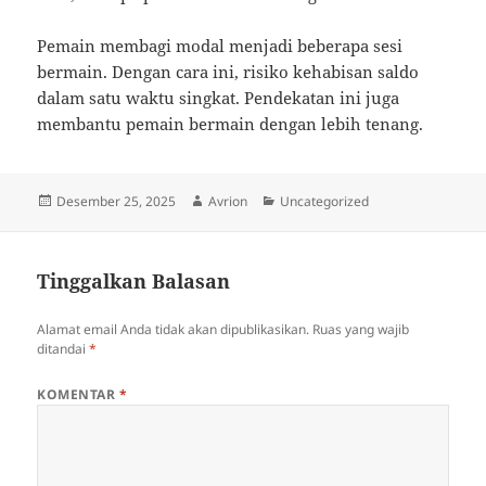
Pemain membagi modal menjadi beberapa sesi
bermain. Dengan cara ini, risiko kehabisan saldo
dalam satu waktu singkat. Pendekatan ini juga
membantu pemain bermain dengan lebih tenang.
Diposkan
Penulis
Kategori
Desember 25, 2025
Avrion
Uncategorized
pada
Tinggalkan Balasan
Alamat email Anda tidak akan dipublikasikan.
Ruas yang wajib
ditandai
*
KOMENTAR
*