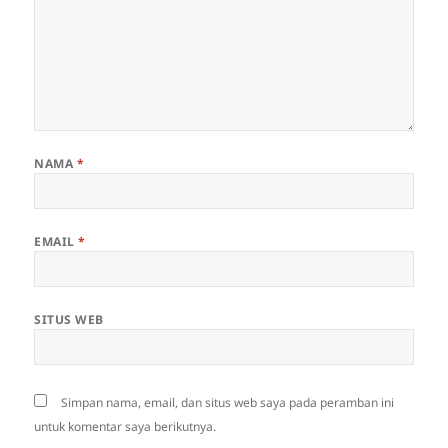
NAMA
*
EMAIL
*
SITUS WEB
Simpan nama, email, dan situs web saya pada peramban ini
untuk komentar saya berikutnya.